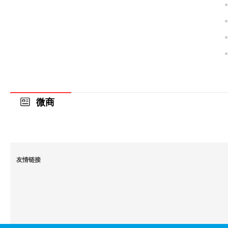
微商
友情链接