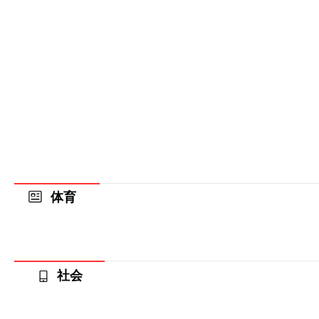
体育
社会