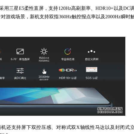
采用三星E5柔性直屏，支持120Hz高刷新率、HDR10+以及DC
s，针对游戏场景，新机支持双指360Hz触控报点率以及2000Hz瞬时
还支持屏下双控压感、对称式双X轴线性马达以及封闭式