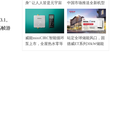
身” 让人人皆是元宇宙
中国市场推送全新机型
元住民
.1。
高帧游
威能miniCIRC智能循环
站定全球储能风口，固
泵上市，全屋热水零等
德威ET系列30kW储能
待
旗舰驭风而来