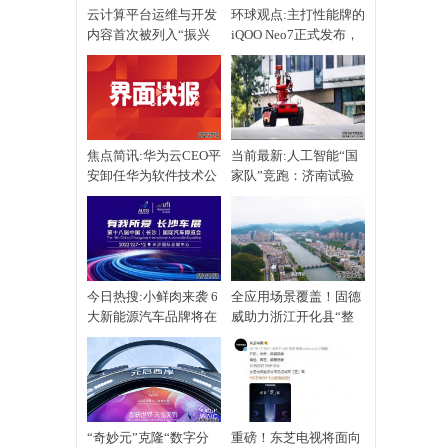
云计算平台运维与开发
环球观点:主打性能牌的
内容首次被列入“振兴
iQOO Neo7正式发布，
杯”
起售价2699元
焦点简讯:华为云CEO平
当前最新:人工智能“国
安卸任华为软件技术公
家队”竞跑：济南试验
司董事长
区，这些黑科技新鲜
今日热搜:小鲜肉来袭 6
全应用场景覆盖！固德
大新能源汽车品牌将在
威助力浙江开化县“整
长沙国际车展首秀
县推进”精品工程
“奇妙元”克隆“数字分
重磅！东芝电视将面向