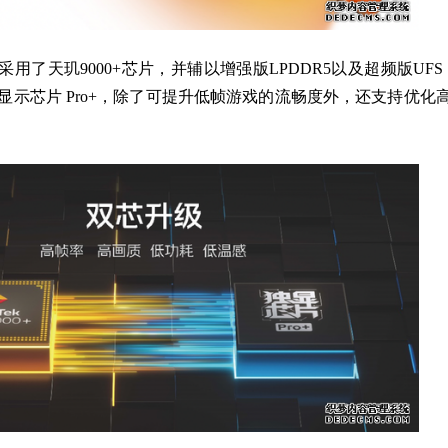
采用了天玑9000+芯片，并辅以增强版LPDDR5以及超频版UFS 3
显示芯片 Pro+，除了可提升低帧游戏的流畅度外，还支持优化