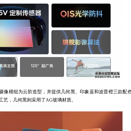
o7摄像模组为云阶造型，并提供几何黑、印象蓝和波普橙三款配
工艺，几何黑则采用了AG玻璃材质。