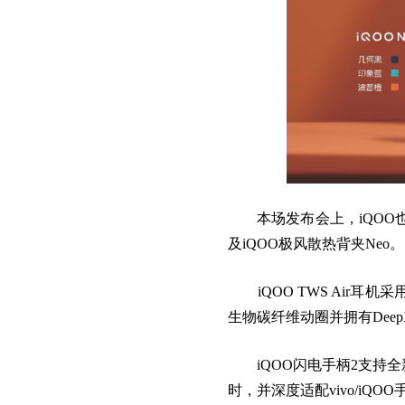
本场发布会上，iQOO也带来
及iQOO极风散热背夹Neo。
iQOO TWS Air耳机
生物碳纤维动圈并拥有DeepX
iQOO闪电手柄2支持全
时，并深度适配vivo/iQOO