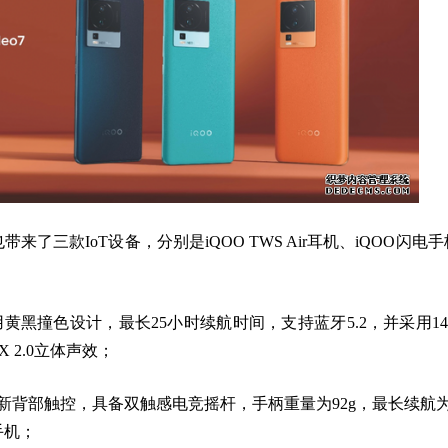
了三款IoT设备，分别是iQOO TWS Air耳机、iQOO闪电手
采用黄黑撞色设计，最长25小时续航时间，支持蓝牙5.2，并采用14.
 2.0立体声效；
新背部触控，具备双触感电竞摇杆，手柄重量为92g，最长续航为
手机；