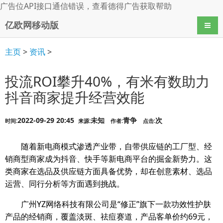
广告位API接口通信错误，查看
德得广告
获取帮助
亿欧网移动版
导航
主页
>
资讯
>
投流ROI攀升40%，有米有数助力
抖音商家提升经营效能
2022-09-29 20:45
未知
青争
次
时间:
来源:
作者:
点击:
随着新电商模式渗透产业带，自带供应链的工厂型、经
销商型商家成为抖音、快手等新电商平台的掘金新势力。这
类商家在选品及供应链方面具备优势，却在创意素材、选品
运营、同行分析等方面遇到挑战。
广州YZ网络科技有限公司是“修正”旗下一款功效性护肤
产品的经销商，覆盖淡斑、祛痘赛道，产品客单价约69元，