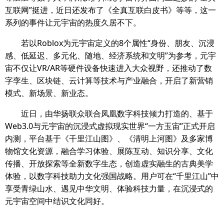
互联网”挺进，近日还发布了《全真互联白皮书》等等，这一
系列的事件让元宇宙的热度久居不下。
若以Roblox为元宇宙定义的8个属性“身份、朋友、沉浸
感、低延迟、多元化、随地、经济系统和文明”为参考，元宇
宙不仅让VR/AR等硬件设备快速进入大众视野，还推动了数
字孪生、区块链、云计算等技术与产业融合，开启了新营销
模式、新场景、新业态。
近日，由华扬联众联合凤凰数字科技倾力打造的、基于
Web3.0与元宇宙的沉浸式虚拟现实世界“一方玉宙”正式开启
内测，平台基于《千里江山图》、《清明上河图》及多家博
物馆文化资源，融合学习体验、展陈互动、知识分享、文化
传播、开放探索等全新数字生态，创造虚实融生的古典美学
体验，以数字科技助力文化强国战略。用户可在“千里江山”中
享受青绿山水、遇见中华文明、体验科技力量，在沉浸式的
元宇宙空间中结识文化同好。