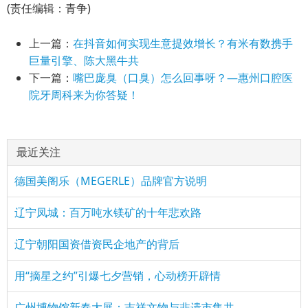
(责任编辑：青争)
上一篇：
在抖音如何实现生意提效增长？有米有数携手
巨量引擎、陈大黑牛共
下一篇：
嘴巴庞臭（口臭）怎么回事呀？—惠州口腔医
院牙周科来为你答疑！
最近关注
德国美阁乐（MEGERLE）品牌官方说明
辽宁凤城：百万吨水镁矿的十年悲欢路
辽宁朝阳国资借资民企地产的背后
用“摘星之约”引爆七夕营销，心动榜开辟情
广州博物馆新春大展：吉祥文物与非遗市集共