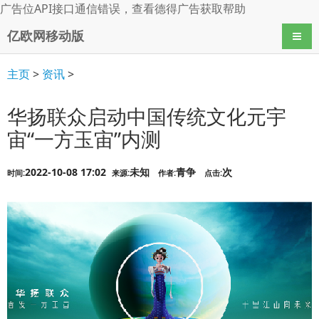
广告位API接口通信错误，查看
德得广告
获取帮助
亿欧网移动版
导航
主页
>
资讯
>
华扬联众启动中国传统文化元宇
宙“一方玉宙”内测
2022-10-08 17:02
未知
青争
次
时间:
来源:
作者:
点击: