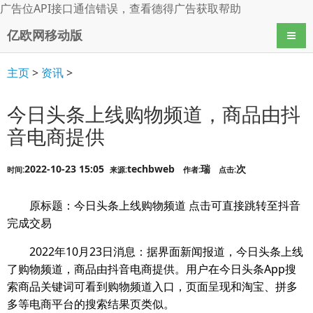
广告位API接口通信错误，查看
德得广告
获取帮助
亿欧网移动版
导航
主页
>
资讯
>
今日头条上线购物频道，商品由抖
音电商提供
2022-10-23 15:05
techbweb
瑞
次
时间:
来源:
作者:
点击:
原标题：今日头条上线购物频道 点击可直接跳转至抖音
完成交易
2022年10月23日消息：据界面新闻报道，今日头条上线
了购物频道，商品由抖音电商提供。用户在今日头条App搜
索商品关键词可看到购物频道入口，页面呈现和淘宝、拼多
多等电商平台的搜索结果页类似。